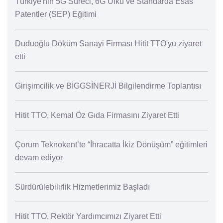
Türkiye'nin 5G Süreci, 6G Ufku ve Standarda Esas
Patentler (SEP) Eğitimi
Duduoğlu Döküm Sanayi Firması Hitit TTO'yu ziyaret
etti
Girişimcilik ve BİGGSİNERJİ Bilgilendirme Toplantısı
Hitit TTO, Kemal Öz Gıda Firmasını Ziyaret Etti
Çorum Teknokent’te “İhracatta İkiz Dönüşüm” eğitimleri
devam ediyor
Sürdürülebilirlik Hizmetlerimiz Başladı
Hitit TTO, Rektör Yardımcımızı Ziyaret Etti