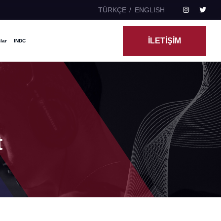
TÜRKÇE
ENGLISH
İLETİŞİM
lar
INDC
t