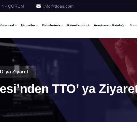
No: 4 - ÇORUM
info@ttoas.com
Kurumsal
+
Hizmetler
+
Birimlerimiz
+
Patentlerimiz
+
Araştırmacı Kataloğu
Form
O’ ya Ziyaret
esi’nden TTO’ ya Ziyare